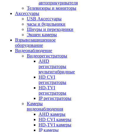
автоприкуривателя
Телевизоры и мониторы
Аксессуары
USB Аксессуары
часы и будильники
Шнуры и переходники
Экшен камеры
Взрывозащищенное
оборудование
Видеонаблюдение
Видеорегистраторы
AHD
регистраторы
мультигибридные
HD CVI
регистраторы
HD-TVI
регистраторы
IP регистраторы
Камеры
видеонаблюдения
AHD камеры
HD CVI камеры
HD-TVI камеры
IP камеры