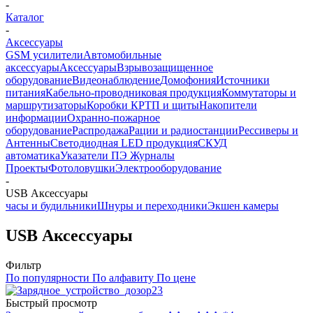
-
Каталог
-
Аксессуары
GSM усилители
Автомобильные
аксессуары
Аксессуары
Взрывозащищенное
оборудование
Видеонаблюдение
Домофония
Источники
питания
Кабельно-проводниковая продукция
Коммутаторы и
маршрутизаторы
Коробки КРТП и щиты
Накопители
информации
Охранно-пожарное
оборудование
Распродажа
Рации и радиостанции
Рессиверы и
Антенны
Светодиодная LED продукция
СКУД
автоматика
Указатели ПЭ Журналы
Проекты
Фотоловушки
Электрооборудование
-
USB Аксессуары
часы и будильники
Шнуры и переходники
Экшен камеры
USB Аксессуары
Фильтр
По популярности
По алфавиту
По цене
Быстрый просмотр