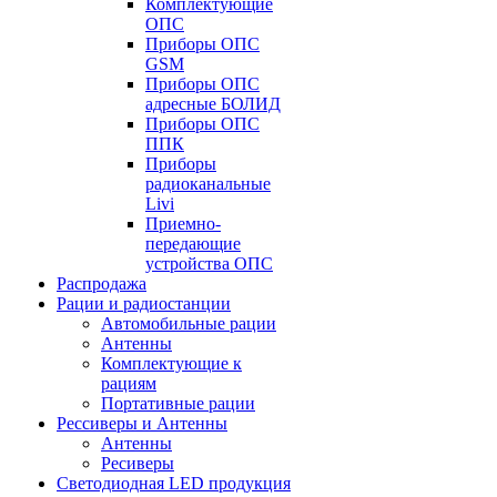
Комплектующие
ОПС
Приборы ОПС
GSM
Приборы ОПС
адресные БОЛИД
Приборы ОПС
ППК
Приборы
радиоканальные
Livi
Приемно-
передающие
устройства ОПС
Распродажа
Рации и радиостанции
Автомобильные рации
Антенны
Комплектующие к
рациям
Портативные рации
Рессиверы и Антенны
Антенны
Ресиверы
Светодиодная LED продукция