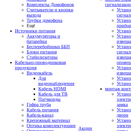
Комплекты Домофонов
сигнализаци
Считыватели и кнопки
Устано
выхода
сигнал
Трубки домофона
Устано
Ещё
прибо
Источники питания
Устан
Аккумуляторы и
Устано
батарейки
извещ
Бесперебойники ББП
Устано
Блоки питания
сигнал
Стабилизаторы
извеща
Кабельно-проводниковая
оповещ
продукция
Устано
Видеокабель
извеща
Для
Устан
видеонаблюдения
Устано
Кабель HDMI
монтаж конт
Кабель для ТВ
Устано
Патчкорды
электр
Гофра труба
замка
Кабель питания
Устано
Кабель-канал
двери
Крепежный материал
Устано
Оптика комплектующие
электр
Акции
Оптоволокно
замка