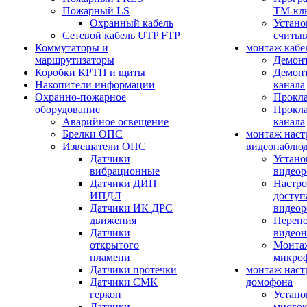
Пожарный LS
ТМ-кл
Охранный кабель
Устано
Сетевой кабель UTP FTP
считыв
Коммутаторы и
монтаж кабе
маршрутизаторы
Демонт
Коробки КРТП и щиты
Демонт
Накопители информации
канала
Охранно-пожарное
Прокла
оборудование
Прокла
Аварийное освещение
канала
Брелки ОПС
монтаж наст
Извещатели ОПС
видеонаблю
Датчики
Устано
вибрационные
видеор
Датчики ДИП
Настро
ИПДЛ
доступ
Датчики ИК ДРС
видеор
движения
Перено
Датчики
видео
открытого
Монтаж
пламени
микро
Датчики протечки
монтаж наст
Датчики СМК
домофона
геркон
Устано
Датчики
многок