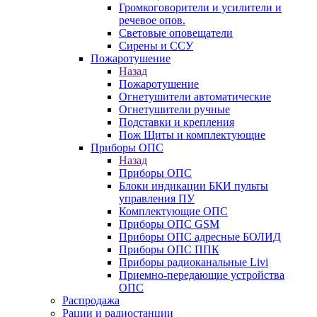
Громкоговорители и усилители и
речевое опов.
Световые оповещатели
Сирены и ССУ
Пожаротушение
Назад
Пожаротушение
Огнетушители автоматические
Огнетушители ручные
Подставки и крепления
Пож Щиты и комплектующие
Приборы ОПС
Назад
Приборы ОПС
Блоки индикации БКИ пульты
управления ПУ
Комплектующие ОПС
Приборы ОПС GSM
Приборы ОПС адресные БОЛИД
Приборы ОПС ППК
Приборы радиоканальные Livi
Приемно-передающие устройства
ОПС
Распродажа
Рации и радиостанции