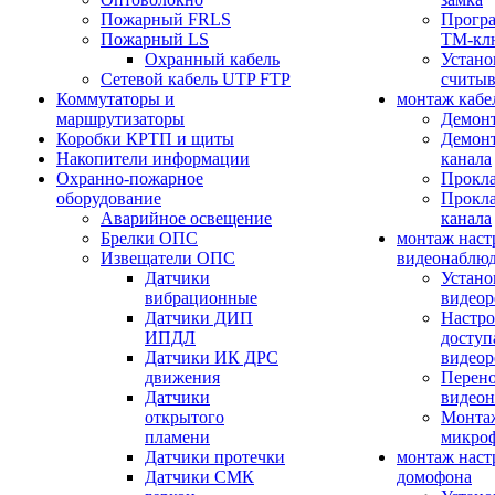
Пожарный FRLS
Прогр
Пожарный LS
ТМ-кл
Охранный кабель
Устано
Сетевой кабель UTP FTP
считыв
Коммутаторы и
монтаж кабе
маршрутизаторы
Демонт
Коробки КРТП и щиты
Демонт
Накопители информации
канала
Охранно-пожарное
Прокла
оборудование
Прокла
Аварийное освещение
канала
Брелки ОПС
монтаж наст
Извещатели ОПС
видеонаблю
Датчики
Устано
вибрационные
видеор
Датчики ДИП
Настро
ИПДЛ
доступ
Датчики ИК ДРС
видеор
движения
Перено
Датчики
видео
открытого
Монтаж
пламени
микро
Датчики протечки
монтаж наст
Датчики СМК
домофона