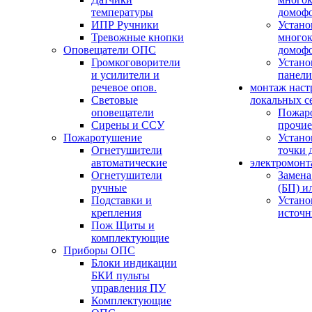
температуры
домоф
ИПР Ручники
Устано
Тревожные кнопки
многок
Оповещатели ОПС
домоф
Громкоговорители
Устано
и усилители и
панели
речевое опов.
монтаж наст
Световые
локальных с
оповещатели
Пожар
Сирены и ССУ
прочие
Пожаротушение
Устано
Огнетушители
точки 
автоматические
электромонт
Огнетушители
Замена
ручные
(БП) и
Подставки и
Устано
крепления
источн
Пож Щиты и
комплектующие
Приборы ОПС
Блоки индикации
БКИ пульты
управления ПУ
Комплектующие