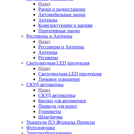
Назад
Рации и радиостанции
Автомобильные рации
Антенны
Комплектующие к рациям
Портативные рации
Рессиверы и Антенны
Назад
Рессиверы и Антенны
Антенны
Ресиверы
Светодиодная LED продукция
Назад
Светодиодная LED продукция
Трековое освещение
СКУД автоматика
Назад
СКУД автоматика
Брелки для автоматики
Привода для ворот
Турникеты
Шлагбаумы
Указатели ПЭ Журналы Проекты
Фотоловушки
Электрооборудование