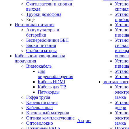
Считыватели и кнопки
Устано
выхода
сигнал
Трубки домофона
Устано
Ещё
прибо
Источники питания
Устан
Аккумуляторы и
Устано
батарейки
извещ
Бесперебойники ББП
Устано
Блоки питания
сигнал
Стабилизаторы
извеща
Кабельно-проводниковая
оповещ
продукция
Устано
Видеокабель
извеща
Для
Устан
видеонаблюдения
Устано
Кабель HDMI
монтаж конт
Кабель для ТВ
Устано
Патчкорды
электр
Гофра труба
замка
Кабель питания
Устано
Кабель-канал
двери
Крепежный материал
Устано
Оптика комплектующие
электр
Акции
Оптоволокно
замка
Пожарный FRLS
Прогр