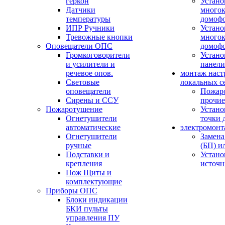
геркон
Устано
Датчики
многок
температуры
домоф
ИПР Ручники
Устано
Тревожные кнопки
многок
Оповещатели ОПС
домоф
Громкоговорители
Устано
и усилители и
панели
речевое опов.
монтаж наст
Световые
локальных с
оповещатели
Пожар
Сирены и ССУ
прочие
Пожаротушение
Устано
Огнетушители
точки 
автоматические
электромонт
Огнетушители
Замена
ручные
(БП) и
Подставки и
Устано
крепления
источн
Пож Щиты и
комплектующие
Приборы ОПС
Блоки индикации
БКИ пульты
управления ПУ