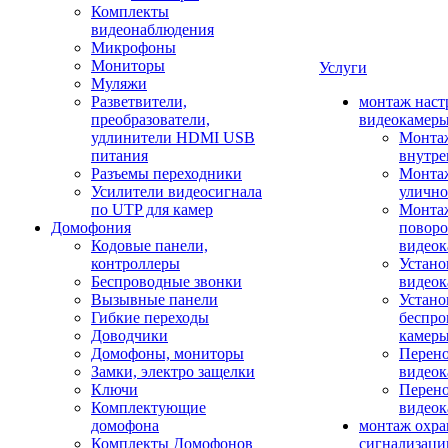
Комплекты
видеонаблюдения
Микрофоны
Мониторы
Услуги
Муляжи
Разветвители,
монтаж наст
преобразователи,
видеокамер
удлинители HDMI USB
Монтаж
питания
внутре
Разъемы переходники
Монтаж
Усилители видеосигнала
улично
по UTP для камер
Монтаж
Домофония
повор
Кодовые панели,
видео
контроллеры
Устано
Беспроводные звонки
видеок
Вызывные панели
Устано
Гибкие переходы
беспро
Доводчики
камер
Домофоны, мониторы
Перено
Замки, электро защелки
видео
Ключи
Перено
Комплектующие
видео
домофона
монтаж охр
Комплекты Домофонов
сигнализаци