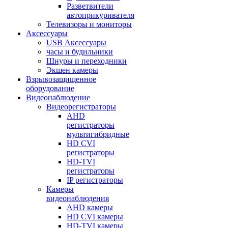
Разветвители
автоприкуривателя
Телевизоры и мониторы
Аксессуары
USB Аксессуары
часы и будильники
Шнуры и переходники
Экшен камеры
Взрывозащищенное
оборудование
Видеонаблюдение
Видеорегистраторы
AHD
регистраторы
мультигибридные
HD CVI
регистраторы
HD-TVI
регистраторы
IP регистраторы
Камеры
видеонаблюдения
AHD камеры
HD CVI камеры
HD-TVI камеры