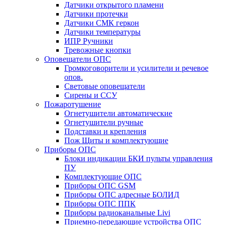
Датчики открытого пламени
Датчики протечки
Датчики СМК геркон
Датчики температуры
ИПР Ручники
Тревожные кнопки
Оповещатели ОПС
Громкоговорители и усилители и речевое
опов.
Световые оповещатели
Сирены и ССУ
Пожаротушение
Огнетушители автоматические
Огнетушители ручные
Подставки и крепления
Пож Щиты и комплектующие
Приборы ОПС
Блоки индикации БКИ пульты управления
ПУ
Комплектующие ОПС
Приборы ОПС GSM
Приборы ОПС адресные БОЛИД
Приборы ОПС ППК
Приборы радиоканальные Livi
Приемно-передающие устройства ОПС