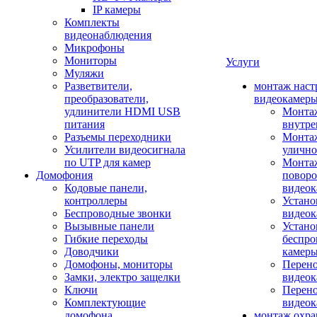
IP камеры
Комплекты
видеонаблюдения
Микрофоны
Мониторы
Услуги
Муляжи
Разветвители,
монтаж наст
преобразователи,
видеокамер
удлинители HDMI USB
Монтаж
питания
внутре
Разъемы переходники
Монтаж
Усилители видеосигнала
улично
по UTP для камер
Монтаж
Домофония
повор
Кодовые панели,
видео
контроллеры
Устано
Беспроводные звонки
видеок
Вызывные панели
Устано
Гибкие переходы
беспро
Доводчики
камер
Домофоны, мониторы
Перено
Замки, электро защелки
видео
Ключи
Перено
Комплектующие
видео
домофона
монтаж охр