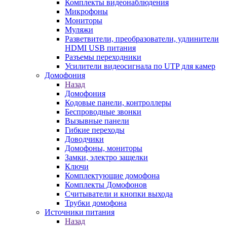
Комплекты видеонаблюдения
Микрофоны
Мониторы
Муляжи
Разветвители, преобразователи, удлинители
HDMI USB питания
Разъемы переходники
Усилители видеосигнала по UTP для камер
Домофония
Назад
Домофония
Кодовые панели, контроллеры
Беспроводные звонки
Вызывные панели
Гибкие переходы
Доводчики
Домофоны, мониторы
Замки, электро защелки
Ключи
Комплектующие домофона
Комплекты Домофонов
Считыватели и кнопки выхода
Трубки домофона
Источники питания
Назад