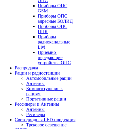
ОПС
Приборы ОПС
GSM
Приборы ОПС
адресные БОЛИД
Приборы ОПС
ППК
Приборы
радиоканальные
Livi
Приемно-
передающие
устройства ОПС
Распродажа
Рации и радиостанции
Автомобильные рации
Антенны
Комплектующие к
рациям
Портативные рации
Рессиверы и Антенны
Антенны
Ресиверы
Светодиодная LED продукция
Трековое освещение